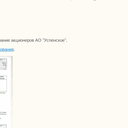
рание акционеров АО "Успенское".
сования
.