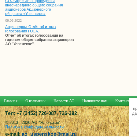
СООБЩЕНИЕ о проведении
внеочередного общего собрания
акционеров Акционерного
общества «Успенское»
09.06.2022
Акционерам. Отчёт об итогах
голосования ГОСА.
Отчёт об итогах голосования на
годовом общем собрании акционеров
АО "Успенское".
Главная
О компании
Новости АО
Напишите нам
Контакты
пр
Тел: +7 (3452) 726-087, 726-392
да
© 2013 - 2026 АО "Успенское"
Политика конфиденциальности
e-mail:
ao_uspenskoe@mail.ru