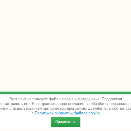
Животные с откорма (КРС)
Этот сайт использует файлы cookie и метаданные. Продолжая
осматривать его, Вы выражаете свое согласие на обработку персональ
нных с использованием метрической программы LiveInternet в соответст
Почтовый и юридический адрес:
с
Политикой обработки файлов cookie
625503, Тюменская область, Тюменский
Продолжить