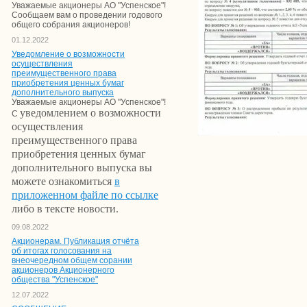
Уважаемые акционеры АО "Успенское"!
Сообщаем вам о проведении годового
общего собрания акционеров!
01.12.2022
Уведомление о возможности
осуществления
преимущественного права
приобретения ценных бумаг
дополнительного выпуска
Уважаемые акционеры АО "Успенское"!
уведомлением о возможности
С
осуществления
преимущественного права
приобретения ценных бумаг
дополнительного выпуска вы
можете ознакомиться
в
приложенном файле по ссылке
либо в тексте новости.
09.08.2022
Акционерам. Публикация отчёта
об итогах голосования на
внеочередном общем сорании
акционеров Акционерного
общества "Успенское"
12.07.2022