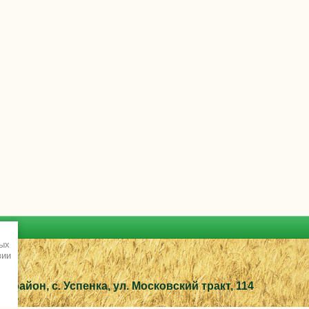
ных
вии
 район, с. Успенка, ул. Московский тракт, 114