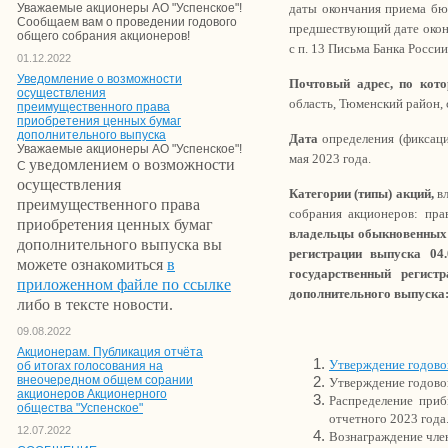
даты окончания приема бюл
Уважаемые акционеры АО "Успенское"!
Сообщаем вам о проведении годового
предшествующий дате оконча
общего собрания акционеров!
с п. 13 Письма Банка России
01.12.2022
Уведомление о возможности
Почтовый адрес, по кот
осуществления
область, Тюменский район, с
преимущественного права
приобретения ценных бумаг
дополнительного выпуска
Дата
определения (фиксаци
Уважаемые акционеры АО "Успенское"!
мая 2023 года.
уведомлением о возможности
С
осуществления
Категории (типы) акций,
вл
преимущественного права
собрания акционеров: пра
приобретения ценных бумаг
владельцы обыкновенных
дополнительного выпуска вы
регистрации выпуска 04.
можете ознакомиться
в
государственный регист
приложенном файле по ссылке
дополнительного выпуска: 
либо в тексте новости.
09.08.2022
Акционерам. Публикация отчёта
Утверждение годовог
об итогах голосования на
внеочередном общем сорании
Утверждение годовой
акционеров Акционерного
Распределение приб
общества "Успенское"
отчетного 2023 года
12.07.2022
Вознаграждение чле