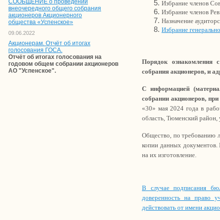
СООБЩЕНИЕ о проведении
Избрание членов Со
внеочередного общего собрания
Избрание членов Ре
акционеров Акционерного
Назначение аудиторс
общества «Успенское»
Избрание генеральн
09.06.2022
Акционерам. Отчёт об итогах
голосования ГОСА.
Отчёт об итогах голосования на
Порядок ознакомления с
годовом общем собрании акционеров
АО "Успенское".
собрания акционеров, и ад
С информацией (матери
собрании акционеров, при
«30» мая 2024 года в рабо
область, Тюменский район, у
Общество, по требованию л
копии данных документов. 
на их изготовление.
В случае подписания бюл
доверенность на право у
действовать от имени акцио