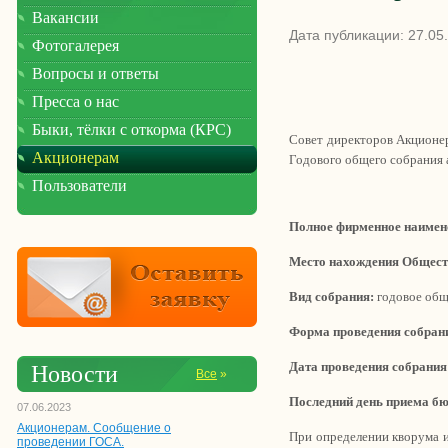
Вакансии
Дата публикации: 27.05
Фотогалерея
Вопросы и ответы
Пресса о нас
Быки, тёлки с откорма (КРС)
Совет директоров Акционер
Акционерам
Годового общего собрания 
Пользователи
Полное фирменное наимен
Место нахождения Общес
Вид собрания:
годовое общ
Форма проведения собран
Дата проведения собрания
Новости
Все
»
Последний день приема бю
07.06.2023
Акционерам. Сообщение о
При определении кворума и
проведении ГОСА.